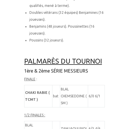
qualifiés, mené à terme).
Doubles vétérans (32 équipes) Benjamines (16
joueuses).
Benjamins (48 joueurs). Poussinettes (16
joueuses).
Poussins (32 joueurs).
PALMARÈS DU TOURNOI
1ère & 2ème SÉRIE MESSIEURS
FINALE
:
BLAL
CHAKI RABIE (
bat
CHEMSEDDINE (
6/0 6/1
TCMT )
SM )
1/2 FINALES :
BLAL
ZAMJAOUI FADI
6/3 4/6