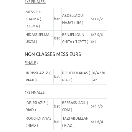
1/2 FINALES :
MESSOULI
ABDELLAOUI
CHAIMA (
bat
6/3 6/2
NAJAT ( SM )
RTCMA )
HIDASS SELMA (
BENJELLOUN
6/2 0/6
bat
USCM )
GHITA ( TCPTT )
6/4
NON CLASSES MESSIEURS
FINALE
:
IDRISSI AZIZ (
ROUCHDI ANAS (
6/4 3/0
bat
RIAD )
RIAD )
Ab
1/2 FINALES :
IDRISSI AZIZ (
BESBASSI ADIL (
bat
6/4 7/6
RIAD )
CDM )
ROUCHDI ANAS
TAZI ABDELLAH
bat
6/1 6/4
( RIAD )
( RIAD )