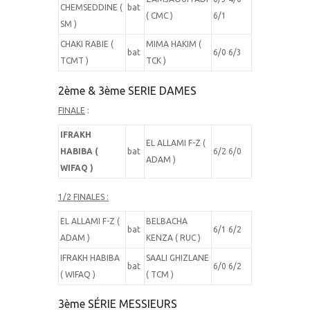
CHEMSEDDINE (
bat
( CMC )
6/1
SM )
CHAKI RABIE (
MIMA HAKIM (
bat
6/0 6/3
TCMT )
TCK )
2ème & 3ème SERIE DAMES
FINALE
:
IFRAKH
EL ALLAMI F-Z (
HABIBA (
bat
6/2 6/0
ADAM )
WIFAQ )
1/2 FINALES :
EL ALLAMI F-Z (
BELBACHA
bat
6/1 6/2
ADAM )
KENZA ( RUC )
IFRAKH HABIBA
SAALI GHIZLANE
bat
6/0 6/2
( WIFAQ )
( TCM )
3ème SÉRIE MESSIEURS