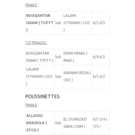
FINALE
:
BOUQANTAR
LALAMI
ISSAM ( TCPTT
bat
OTHMAN ( COC
6/2 6/3
)
)
1/2 FINALES :
BOUQANTAR
DINIA ISMAIL (
bat
6/4 6/3
ISSAM ( TCPTT )
RIAD )
LALAMI
KARAKHI REDA (
OTHMAN ( COC
bat
6/5 6/2
COC )
)
POUSSINETTES
FINALE
:
ALLAOUI
EL OUARZAZI
0/5 5/4 (
KHAOULA (
bat
SARA ( USM )
7/5 )
STCO )