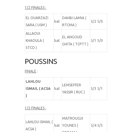
1/2 FINALES :
EL OUARZAZI
DAHBI LAMIA (
bat
5/2 5/0
SARA ( USM )
RTCMA )
ALLAOUI
EL ANGOUD
KHAOULA (
bat
5/1 5/0
GHITA ( TCPTT )
STCO )
POUSSINS
FINALE
:
LAHLOU
LEMSEFFER
ISMAIL ( ACSA
bat
5/3 5/1
YASSIR ( RUC )
)
1/2 FINALES :
MATROUGUI
LAHLOU ISMAIL (
bat
YOUNES (
5/4 5/3
ACSA )