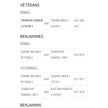
VÉTÉRANS
FINALE
:
YAMANI OMAR
TAHIRI ABID (
6/2 4/6
bat
( USCM )
USCM )
6/2
BENJAMINES
FINALE
:
DAHBI SELMA (
CHAROUF
bat
6/4 6/4
RTCMA )
WANIS ( SM )
1/2 FINALES :
DAHBI SELMA (
CHERIF SARA (
bat
6/1 6/1
RTCMA )
STCO )
CHAROUF
BATTAH NARJIS
bat
6/1 6/4
WANIS ( SM )
( USCM )
BENJAMINS