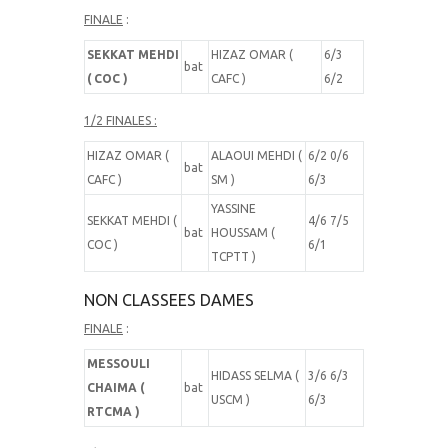
FINALE
:
SEKKAT MEHDI
HIZAZ OMAR (
6/3
bat
( COC )
CAFC )
6/2
1/2 FINALES :
HIZAZ OMAR (
ALAOUI MEHDI (
6/2 0/6
bat
CAFC )
SM )
6/3
YASSINE
SEKKAT MEHDI (
4/6 7/5
bat
HOUSSAM (
COC )
6/1
TCPTT )
NON CLASSEES DAMES
FINALE
:
MESSOULI
HIDASS SELMA (
3/6 6/3
CHAIMA (
bat
USCM )
6/3
RTCMA )