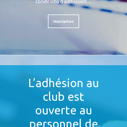
conditions d’admission…
Inscription
L’adhésion au
club est
ouverte au
personnel de