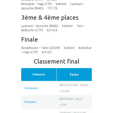
Bentahar – Hajji (CTP) battent Lyamani –
Ayouche (RIAD) 7/5 7/6
3ème & 4ème places
Lyamani – Ayouche (RIAD) battent Tazi –
Belbachir (CTP) 6/2 6/4
Finale
Benjelloune – Tahiri (USCM) battent Bentahar
– Hajji (CTP) 6/4 6/3
Classement final
Palmarès
Équipe
BENJELLOUNE – TAHIRI
Vainqueurs
(USCM)
BENTAHAR – HAJJI
Finalistes
(CTP)
LYAMANI – AYOUCHE