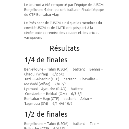
Le tournoi a été remporté par l’équipe de l’USCM
Benjelloune-Tahiri qui ont battu en finale l’équipe
du CTP Bentahar-Hajji.
Le Président de l’USCM ainsi que les membres du
comité USCM et de l’AITR ont pris part à la
cérémonie de remise des coupes et des prix au
vainqueurs.
Résultats
1/4 de finales
Benjelloune – Tahiri (USCM) battent Bennis –
Chaoui (Wifaq) 6/2 6/2
Tazi – Belbachir (CTP) battent Chevalier –
Mesbahi (Wifaq) 7/6 7/5
Lyamani – Ayouche (RIAD) battent
Constantin – Bekkali (OM) 6/3 6/1
Bentahar – Hajji (CTP) battent Akkar –
Tagmouti (SM) 6/1 4/6 10/6
1/2 de finales
Benjelloune – Tahiri (USCM) battent Tazi –
Belbachir (CTP) 6/4 6/3