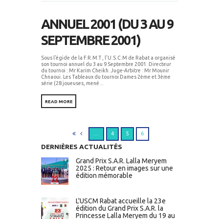
ANNUEL 2001 (DU 3 AU 9
SEPTEMBRE 2001)
Sous l’égide de la F.R.M.T , l'U.S.C.M de Rabat a organisé
son tournoi annuel du 3 au 9 Septembre 2001. Directeur
du tournoi : Mr Karim Cheikh. Juge-Arbitre : Mr Mounir
Chnaoui. Les Tableaux du tournoi Dames 2ème et 3ème
série (28 joueuses, mené...
READ MORE
…
4
5
6
DERNIÈRES ACTUALITÉS
Grand Prix S.A.R. Lalla Meryem
2025 : Retour en images sur une
édition mémorable
L'USCM Rabat accueille la 23e
édition du Grand Prix S.A.R. la
Princesse Lalla Meryem du 19 au