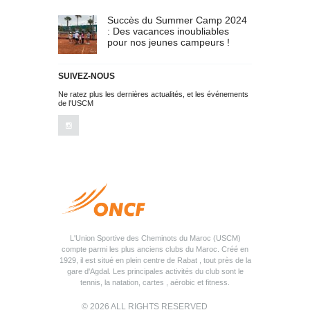
Succès du Summer Camp 2024
: Des vacances inoubliables
pour nos jeunes campeurs !
SUIVEZ-NOUS
Ne ratez plus les dernières actualités, et les événements
de l'USCM
L'Union Sportive des Cheminots du Maroc (USCM)
compte parmi les plus anciens clubs du Maroc. Créé en
1929, il est situé en plein centre de Rabat , tout près de la
gare d'Agdal. Les principales activités du club sont le
tennis, la natation, cartes , aérobic et fitness.
© 2026 ALL RIGHTS RESERVED