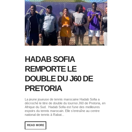
HADAB SOFIA
REMPORTE LE
DOUBLE DU J60 DE
PRETORIA
La jeune joueuse de tennis marocaine Hadab Sofia a
décroché le titre de double du tournoi J60 de Pretoria, en
Afrique du Sud. Hadab Sofia est l’une des meilleures
espoirs du tennis marocain. Elle s’entraîne au centre
national de tennis à Rabat...
READ MORE