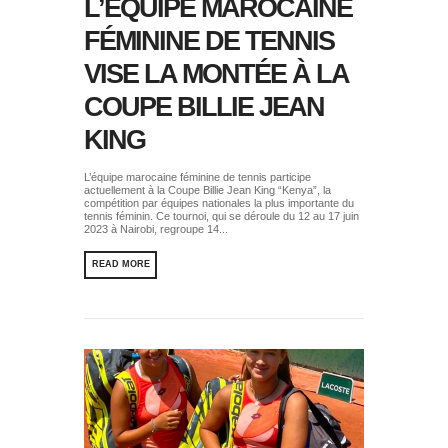
L’ÉQUIPE MAROCAINE
FÉMININE DE TENNIS
VISE LA MONTÉE À LA
COUPE BILLIE JEAN
KING
L’équipe marocaine féminine de tennis participe
actuellement à la Coupe Billie Jean King “Kenya”, la
compétition par équipes nationales la plus importante du
tennis féminin. Ce tournoi, qui se déroule du 12 au 17 juin
2023 à Nairobi, regroupe 14...
READ MORE