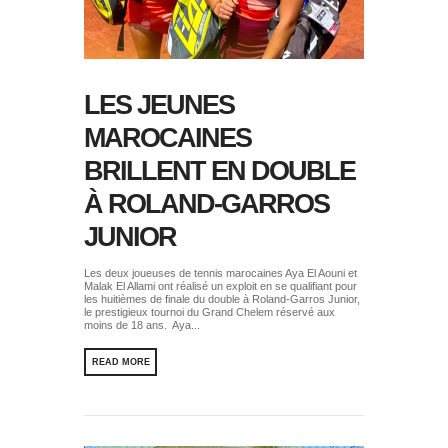
LES JEUNES
MAROCAINES
BRILLENT EN DOUBLE
À ROLAND-GARROS
JUNIOR
Les deux joueuses de tennis marocaines Aya El Aouni et
Malak El Allami ont réalisé un exploit en se qualifiant pour
les huitièmes de finale du double à Roland-Garros Junior,
le prestigieux tournoi du Grand Chelem réservé aux
moins de 18 ans. Aya...
READ MORE