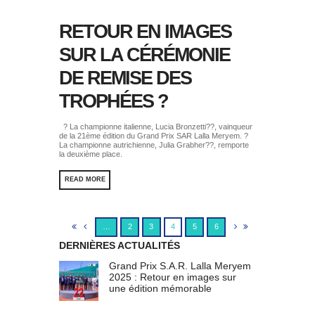
RETOUR EN IMAGES
SUR LA CÉRÉMONIE
DE REMISE DES
TROPHÉES ?
? La championne italienne, Lucia Bronzetti??, vainqueur
de la 21ème édition du Grand Prix SAR Lalla Meryem. ?
La championne autrichienne, Julia Grabher??, remporte
la deuxième place.
READ MORE
…
2
3
4
5
6
DERNIÈRES ACTUALITÉS
Grand Prix S.A.R. Lalla Meryem
2025 : Retour en images sur
une édition mémorable