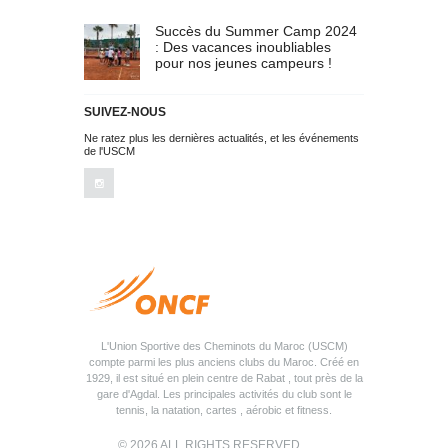
Succès du Summer Camp 2024
: Des vacances inoubliables
pour nos jeunes campeurs !
SUIVEZ-NOUS
Ne ratez plus les dernières actualités, et les événements
de l'USCM
L'Union Sportive des Cheminots du Maroc (USCM)
compte parmi les plus anciens clubs du Maroc. Créé en
1929, il est situé en plein centre de Rabat , tout près de la
gare d'Agdal. Les principales activités du club sont le
tennis, la natation, cartes , aérobic et fitness.
© 2026 ALL RIGHTS RESERVED