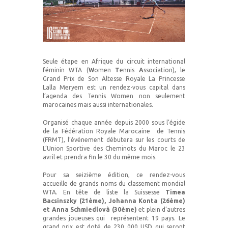
Seule étape en Afrique du circuit international
féminin WTA (
W
omen
T
ennis
A
ssociation), le
Grand Prix de Son Altesse Royale La Princesse
Lalla Meryem est un rendez-vous capital dans
l’agenda des Tennis Women non seulement
marocaines mais aussi internationales.
Organisé chaque année depuis 2000 sous l’égide
de la Fédération Royale Marocaine de Tennis
(FRMT), l’événement débutera sur les courts de
L’Union Sportive des Cheminots du Maroc le 23
avril et prendra fin le 30 du même mois.
Pour sa seizième édition, ce rendez-vous
accueille de grands noms du classement mondial
WTA. En tête de liste la Suissesse
Timea
Bacsinszky (21ème),
Johanna Konta (26ème)
et Anna Schmiedlovà (30ème)
et plein d’autres
grandes joueuses qui représentent 19 pays. Le
grand prix est doté de 230 000 USD qui seront